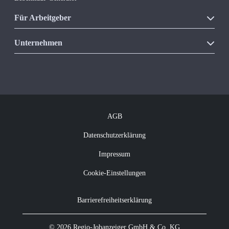
Für Arbeitgeber
Unsere Produkte
Unternehmen
Vakanzkostenrechner
Über Regio Jobanzeiger
Kontakt
Offene Jobs
Newsletter abonnieren
AGB
Datenschutzerklärung
Impressum
Cookie-Einstellungen
Barrierefreiheitserklärung
© 2026 Regio-Jobanzeiger GmbH & Co. KG