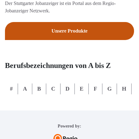
Der Stuttgarter Jobanzeiger ist ein Portal aus dem Regio-
Jobanzeiger Netzwerk.
Unsere Produkte
Berufsbezeichnungen von A bis Z
#
A
B
C
D
E
F
G
H
I
Powered by: