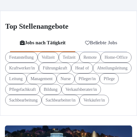
Top Stellenangebote
Jobs nach Tätigkeit
Beliebte Jobs
Festanstellung
Vollzeit
Teilzeit
Remote
Home-Office
Kraftwerker/in
Führungskraft
Head of
Abteilungsleitung
Leitung
Management
Nurse
Pfleger/in
Pflege
Pflegefachkraft
Bildung
Verkaufsberater/in
Sachbearbeitung
Sachbearbeiter/in
Verkäufer/in