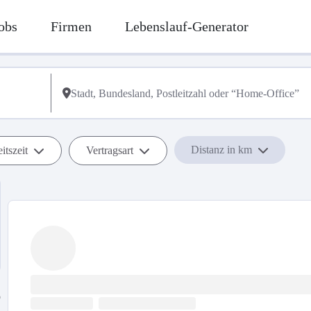
obs
Firmen
Lebenslauf-Generator
Distanz in km
itszeit
Vertragsart
b