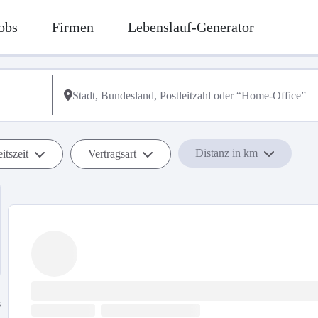
obs
Firmen
Lebenslauf-Generator
Distanz in km
itszeit
Vertragsart
s