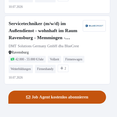
10.07.2026
Servicetechniker (m/w/d) im
Außendienst - wohnhaft im Raum
Ravensburg - Memmingen -
Kempten (Allgäu)
DMT Solutions Germany GmbH dba BlueCrest
Ravensburg
42.000 - 55.000 €/Jahr
Vollzeit
Firmenwagen
2
Weiterbildungen
Firmenhandy
10.07.2026
Job Agent kostenlos abonnieren