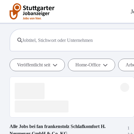
J
Veröffentlicht seit
Home-Office
Arbe
Alle Jobs bei
fan frankenstolz Schlafkomfort H.
1
Neumeyer GmbH & Co. KG