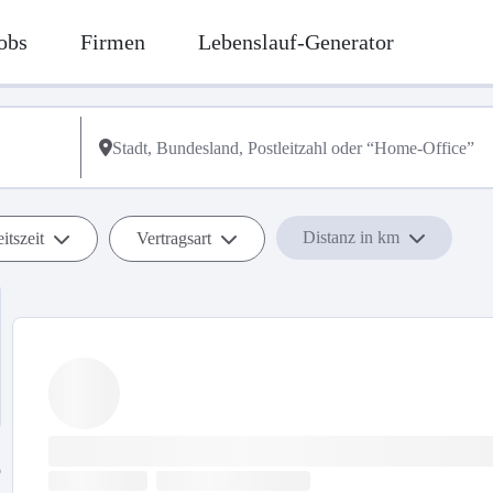
obs
Firmen
Lebenslauf-Generator
Distanz in km
itszeit
Vertragsart
b