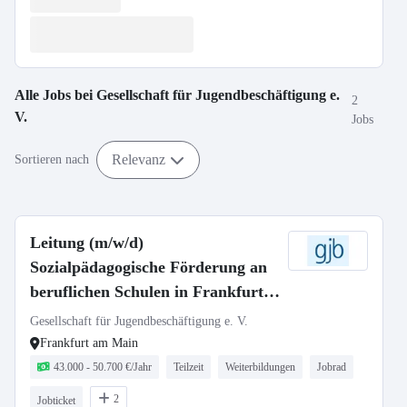
Alle Jobs bei
Gesellschaft für Jugendbeschäftigung e.
2
V.
Jobs
Relevanz
Sortieren nach
Leitung (m/w/d)
Sozialpädagogische Förderung an
beruflichen Schulen in Frankfurt I
30 Std/Woche
Gesellschaft für Jugendbeschäftigung e. V.
Frankfurt am Main
43.000 - 50.700 €/Jahr
Teilzeit
Weiterbildungen
Jobrad
2
Jobticket