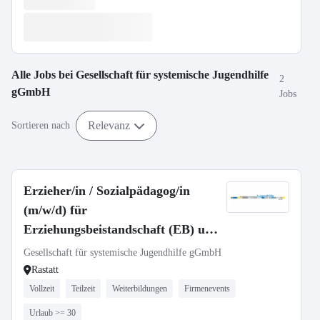
Alle Jobs bei
Gesellschaft für systemische Jugendhilfe
2
gGmbH
Jobs
Relevanz
Sortieren nach
Erzieher/in / Sozialpädagog/in
(m/w/d) für
Erziehungsbeistandschaft (EB) und
Sozialpädagogische Familienhilfe
Gesellschaft für systemische Jugendhilfe gGmbH
(SpFh)
Rastatt
Vollzeit
Teilzeit
Weiterbildungen
Firmenevents
Urlaub >= 30