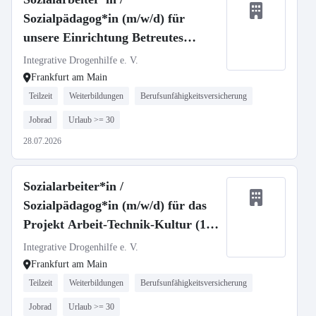
Sozialpädagog*in (m/w/d) für
unsere Einrichtung Betreutes
Wohnen in der Kriegkstraße
Integrative Drogenhilfe e. V.
Frankfurt am Main
Teilzeit
Weiterbildungen
Berufsunfähigkeitsversicherung
Jobrad
Urlaub >= 30
28.07.2026
Sozialarbeiter*in /
Sozialpädagog*in (m/w/d) für das
Projekt Arbeit-Technik-Kultur (15
Stunden/Woche)
Integrative Drogenhilfe e. V.
Frankfurt am Main
Teilzeit
Weiterbildungen
Berufsunfähigkeitsversicherung
Jobrad
Urlaub >= 30