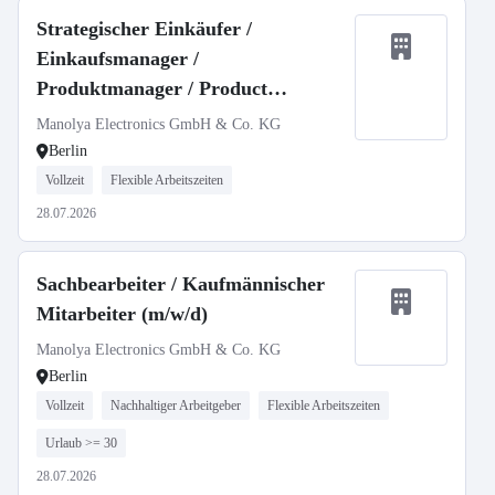
Strategischer Einkäufer /
Einkaufsmanager /
Produktmanager / Product
Manager / Category Manager /
Manolya Electronics GmbH & Co. KG
Purchase Manager / Strategic
Berlin
Buyer / Purchasing Specialist /
Vollzeit
Flexible Arbeitszeiten
Buying Expert (m/w/d)
28.07.2026
Sachbearbeiter / Kaufmännischer
Mitarbeiter (m/w/d)
Manolya Electronics GmbH & Co. KG
Berlin
Vollzeit
Nachhaltiger Arbeitgeber
Flexible Arbeitszeiten
Urlaub >= 30
28.07.2026