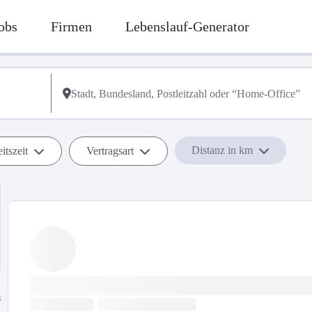
obs
Firmen
Lebenslauf-Generator
Distanz in km
itszeit
Vertragsart
s