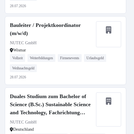
28.07.2026
Bauleiter / Projektkoordinator
(m/w/d)
NUTEC GmbH
Wismar
Vollzeit
Weiterbildungen
Firmenevents
Urlaubsgeld
Weihnachtsgeld
28.07.2026
Duales Studium zum Bachelor of
Science (B.Sc.) Sustainable Science
and Technology, Fachrichtung
Strahlenschutz (m/w/d)
NUTEC GmbH
Deutschland