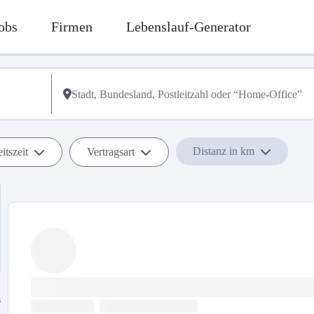
obs
Firmen
Lebenslauf-Generator
Distanz in km
itszeit
Vertragsart
s