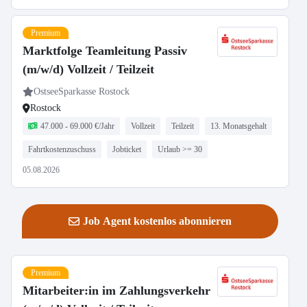
Premium
Marktfolge Teamleitung Passiv
(m/w/d) Vollzeit / Teilzeit
OstseeSparkasse Rostock
Rostock
47.000 - 69.000 €/Jahr
Vollzeit
Teilzeit
13. Monatsgehalt
Fahrtkostenzuschuss
Jobticket
Urlaub >= 30
05.08.2026
Job Agent kostenlos abonnieren
Premium
Mitarbeiter:in im Zahlungsverkehr