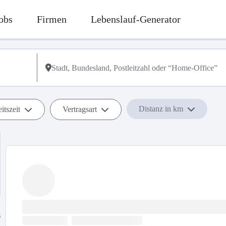
obs
Firmen
Lebenslauf-Generator
Distanz in km
itszeit
Vertragsart
s