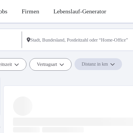
obs
Firmen
Lebenslauf-Generator
Distanz in km
itszeit
Vertragsart
b