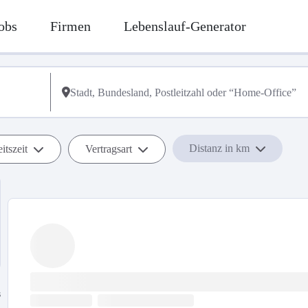
obs
Firmen
Lebenslauf-Generator
Distanz in km
itszeit
Vertragsart
s