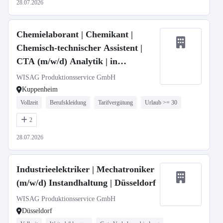
28.07.2026
Chemielaborant | Chemikant |
Chemisch-technischer Assistent |
CTA (m/w/d) Analytik | in
Wechselschicht
WISAG Produktionsservice GmbH
Kuppenheim
Vollzeit
Berufskleidung
Tarifvergütung
Urlaub >= 30
2
28.07.2026
Industrieelektriker | Mechatroniker
(m/w/d) Instandhaltung | Düsseldorf
WISAG Produktionsservice GmbH
Düsseldorf