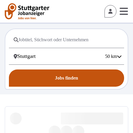
50
km
Jobs finden