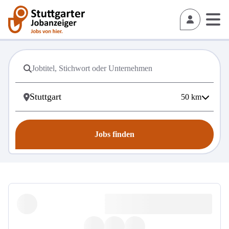
50
km
Jobs finden