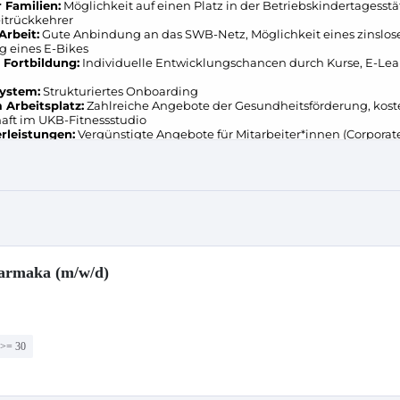
armaka (m/w/d)
 >= 30