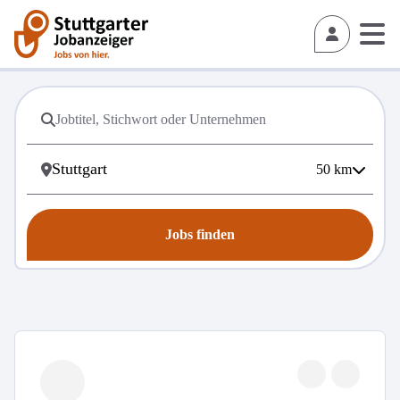
50
km
Jobs finden