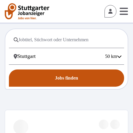
50
km
Jobs finden