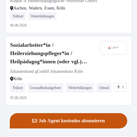
Kaspar-X Intensivpädagogische Netzwerke GmbH
Aachen, Wadern, Essen, Köln
Vollzeit
Weiterbildungen
06.08.2026
Sozialarbeiter*in /
Heilerziehungspfleger*in /
Heilpädagog*innen (oder vgl.)
(m/w/d)
Johannesbund gGmbH Johanneshaus Köln
Köln
3
Teilzeit
Gesundheitsangebote
Weiterbildungen
Jobrad
05.08.2026
Job Agent kostenlos abonnieren