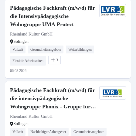
Pädagogische Fachkraft (m/w/d) für
die Intensivpädagogische
Wohngruppe UMA Protect
Rheinland Kultur GmbH
Solingen
Vollzeit
Gesundheitsangebote
Weiterbildungen
3
Flexible Arbeitszeiten
06.08.2026
Pädagogische Fachkraft (m/w/d) für
die intensivpädagogische
Wohngruppe Phönix - Gruppe für
sexuell übergriffige Jungen im Alter
Rheinland Kultur GmbH
ab 12 Jahren
Solingen
Vollzeit
Nachhaltiger Arbeitgeber
Gesundheitsangebote