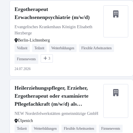
Ergotherapeut
Erwachsenenpsychiatrie (m/w/d)
Evangelisches Krankenhaus Königin Elisabeth
Herzberge
Berlin-Lichtenberg
Vollzeit
Teilzeit
Weiterbildungen
Flexible Arbeitszeiten
3
Firmenevents
24.07.2026
Heilerziehungspfleger, Erzieher,
Ergotherapeut oder examinierte
Pflegefachkraft (m/w/d) als
Krankheitsvertretung
NEW Nordeifelwerkstätten gemeinnützige GmbH
Ülpenich
Teilzeit
Weiterbildungen
Flexible Arbeitszeiten
Firmenevents