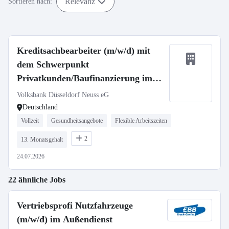
Relevanz
Sortieren nach:
Kreditsachbearbeiter (m/w/d) mit
dem Schwerpunkt
Privatkunden/Baufinanzierung im
Bestandsgeschäft
Volksbank Düsseldorf Neuss eG
Deutschland
Vollzeit
Gesundheitsangebote
Flexible Arbeitszeiten
2
13. Monatsgehalt
24.07.2026
22 ähnliche Jobs
Vertriebsprofi Nutzfahrzeuge
(m/w/d) im Außendienst