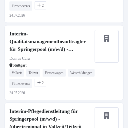
2
Firmenevents
24.07.2026
Interim-
Qualitätsmanagementbeauftragter
für Springerpool (m/w/d) -
(über)regional in Vollzeit/Teilzeit
Domus Cura
Stuttgart
Vollzeit
Teilzeit
Firmenwagen
Weiterbildungen
2
Firmenevents
24.07.2026
Interim-Pflegedienstleitung für
Springerpool (m/w/d) -
(über)regional in Vollzeit/Teilzeit