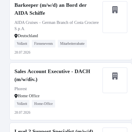
Barkeeper (m/w/d) an Bord der
AIDA Schiffe
AIDA Cruises – German Branch of Costa Crociere
S.p.A.
Deutschland
Vollzeit
Firmenevents
Mitarbeiterrabatte
28.07.2026
Sales Account Executive - DACH
(m/w/div.)
Phorest
Home Office
Vollzeit
Home-Office
28.07.2026
Level 2 Support Specialist (m/w/d)