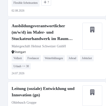
7
Flexible Arbeitszeiten
02.08.2026
Ausbildungsverantwortlicher
(m/w/d) im Maler- und
Stuckateurhandwerk im Raum
Stuttgart
Malergeschäft Helmut Schweizer GmbH
Stuttgart
Vollzeit
Freelancer
Weiterbildungen
Jobrad
Jobticket
Urlaub >= 30
24.07.2026
Leitung (soziale) Entwicklung und
Innovation (gn)
Ohlebusch Gruppe