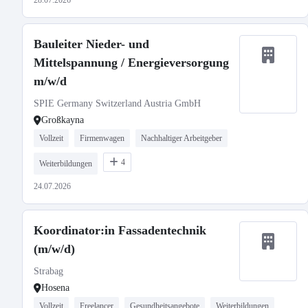
28.07.2026
Bauleiter Nieder- und
Mittelspannung / Energieversorgung
m/w/d
SPIE Germany Switzerland Austria GmbH
Großkayna
Vollzeit
Firmenwagen
Nachhaltiger Arbeitgeber
4
Weiterbildungen
24.07.2026
Koordinator:in Fassadentechnik
(m/w/d)
Strabag
Hosena
Vollzeit
Freelancer
Gesundheitsangebote
Weiterbildungen