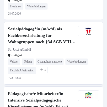
Stuttgart
Freelancer
Weiterbildungen
28.07.2026
Sozialpädagog*in (m/w/d) als
Fachbereichsleitung für
Wohngruppen nach §34 SGB VIII -
Vollzeit / Teilzeit
St. Josef gGmbH
Stuttgart
Vollzeit
Teilzeit
Gesundheitsangebote
Weiterbildungen
3
Flexible Arbeitszeiten
05.08.2026
Pädagogische/r Mitarbeiter/in -
Intensive Sozialpädagogische
Einzelbetreuung (m/w/d) Teilzeit