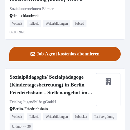
Sozialunternehmen Förster
deutschlandweit
Vollzeit
Teilzeit
Weiterbildungen
Jobrad
06.08.2026
Job Agent kostenlos abonnieren
Sozialpädagogin/ Sozialpädagoge
(Kindertagesbetreuung) in Berlin
Friedrichshain - Stellenangebot im
Stellenmarkt Bildung
Trialog Jugendhilfe gGmbH
Berlin-Friedrichshain
Vollzeit
Teilzeit
Weiterbildungen
Jobticket
Tarifvergütung
Urlaub >= 30