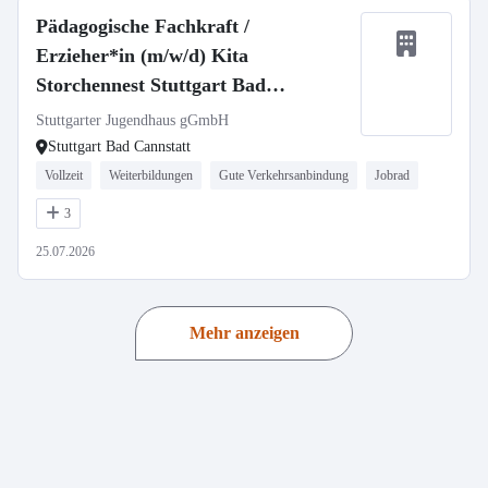
Pädagogische Fachkraft /
Erzieher*in (m/w/d) Kita
Storchennest Stuttgart Bad
Cannstatt
Stuttgarter Jugendhaus gGmbH
Stuttgart Bad Cannstatt
Vollzeit
Weiterbildungen
Gute Verkehrsanbindung
Jobrad
3
25.07.2026
Mehr anzeigen