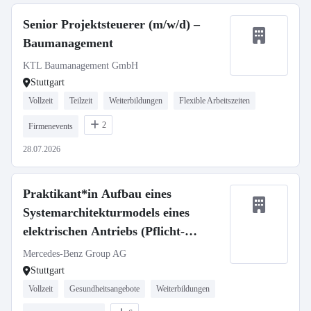
Senior Projektsteuerer (m/w/d) –
Baumanagement
KTL Baumanagement GmbH
Stuttgart
Vollzeit
Teilzeit
Weiterbildungen
Flexible Arbeitszeiten
2
Firmenevents
28.07.2026
Praktikant*in Aufbau eines
Systemarchitekturmodels eines
elektrischen Antriebs (Pflicht-
Praktikum)
Mercedes-Benz Group AG
Stuttgart
Vollzeit
Gesundheitsangebote
Weiterbildungen