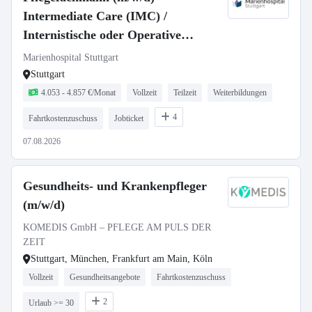
Intermediate Care (IMC) /
Internistische oder Operative
Intensivstation - Voll- oder Teilzeit
Marienhospital Stuttgart
Stuttgart
4.053 - 4.857 €/Monat
Vollzeit
Teilzeit
Weiterbildungen
4
Fahrtkostenzuschuss
Jobticket
07.08.2026
Gesundheits- und Krankenpfleger
(m/w/d)
KOMEDIS GmbH – PFLEGE AM PULS DER
ZEIT
Stuttgart, München, Frankfurt am Main, Köln
Vollzeit
Gesundheitsangebote
Fahrtkostenzuschuss
2
Urlaub >= 30