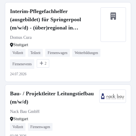
Interim-Pflegefachhelfer
(ausgebildet) für Springerpool
(m/w/d) - (über)regional in
Vollzeit/Teilzeit
Domus Cura
Stuttgart
Vollzeit
Teilzeit
Firmenwagen
Weiterbildungen
2
Firmenevents
24.07.2026
Bau- / Projektleiter Leitungstiefbau
(m/w/d)
Nack Bau GmbH
Stuttgart
Vollzeit
Firmenwagen