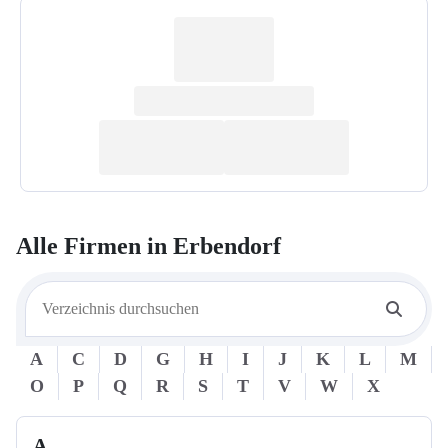
Alle Firmen in
Erbendorf
A
C
D
G
H
I
J
K
L
M
O
P
Q
R
S
T
V
W
X
A