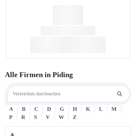
Alle Firmen in
Piding
A
B
C
D
G
H
K
L
M
P
R
S
V
W
Z
A