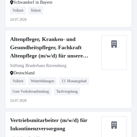
Schwandorf in Bayern
Vollzeit
Teilzeit
24.07.2026
Altenpfleger, Kranken- und
Gesundheitspfleger, Fachkraft
Altenpflege (m/w/d) für unsere
Häuser in Ravensburg und
Stiftung Bruderhaus Ravensburg
Oberhofen gesucht!
Deutschland
Vollzeit
Weiterbildungen
13. Monatsgehalt
Gute Verkehrsanbindung
Tarifvergütung
24.07.2026
Vertriebsmitarbeiter (m/w/d) für
Inkontinenzversorgung