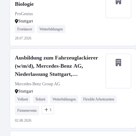
Biologie
ProGenius
Stuttgart
Freelancer
Weiterbildungen
28.07.2026
Ausbildung zum Fahrzeuglackierer
(w/m/d), Mercedes-Benz AG,
Niederlassung Stuttgart,
Ausbildungsbeginn 01.09.2027
Mercedes-Benz Group AG
Stuttgart
Vollzeit
Teilzeit
Weiterbildungen
Flexible Arbeitszeiten
3
Firmenevents
02.08.2026