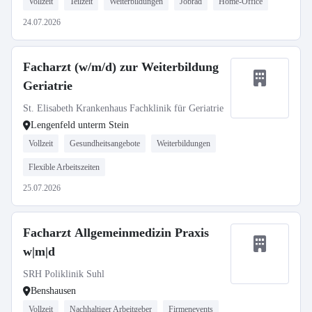
Vollzeit
Teilzeit
Weiterbildungen
Jobrad
Home-Office
24.07.2026
Facharzt (w/m/d) zur Weiterbildung
Geriatrie
St. Elisabeth Krankenhaus Fachklinik für Geriatrie
Lengenfeld unterm Stein
Vollzeit
Gesundheitsangebote
Weiterbildungen
Flexible Arbeitszeiten
25.07.2026
Facharzt Allgemeinmedizin Praxis
w|m|d
SRH Poliklinik Suhl
Benshausen
Vollzeit
Nachhaltiger Arbeitgeber
Firmenevents