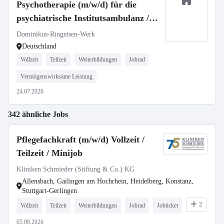
Psychotherapie (m/w/d) für die
psychiatrische Institutsambulanz /
Fachabteilung Psychiatrie unseres
Dominikus-Ringeisen-Werk
Zweckverbands Krankenhaus St.
Deutschland
Camillus
Vollzeit
Teilzeit
Weiterbildungen
Jobrad
Vermögenswirksame Leistung
24.07.2026
342 ähnliche Jobs
Pflegefachkraft (m/w/d) Vollzeit /
Teilzeit / Minijob
Kliniken Schmieder (Stiftung & Co.) KG
Allensbach, Gailingen am Hochrhein, Heidelberg, Konstanz,
Stuttgart-Gerlingen
2
Vollzeit
Teilzeit
Weiterbildungen
Jobrad
Jobticket
05.08.2026