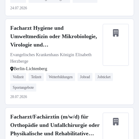
24.07.2026
Facharzt Hygiene und
Umweltmedizin oder Mikrobiologie,
Virologie und
Infektionsepidemiologie (m/w/d)
Evangelisches Krankenhaus Königin Elisabeth
Herzberge
Berlin-Lichtenberg
Vollzeit
Teilzeit
Weiterbildungen
Jobrad
Jobticket
Sportangebote
28.07.2026
Facharzt/Fachärztin (m/w/d) für
Orthopädie und Unfallchirurgie oder
Physikalische und Rehabilitative