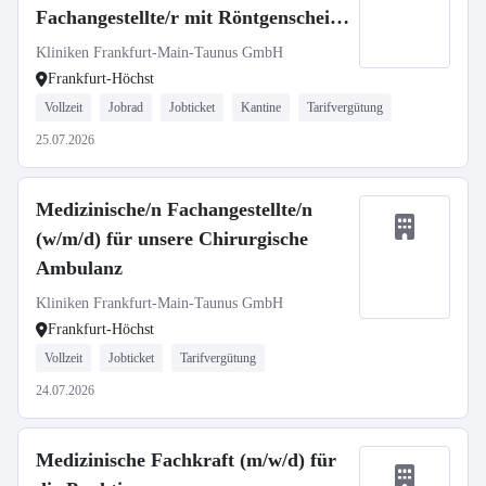
Fachangestellte/r mit Röntgenschein
(m/w/d)
Kliniken Frankfurt-Main-Taunus GmbH
Frankfurt-Höchst
Vollzeit
Jobrad
Jobticket
Kantine
Tarifvergütung
25.07.2026
Medizinische/n Fachangestellte/n
(w/m/d) für unsere Chirurgische
Ambulanz
Kliniken Frankfurt-Main-Taunus GmbH
Frankfurt-Höchst
Vollzeit
Jobticket
Tarifvergütung
24.07.2026
Medizinische Fachkraft (m/w/d) für