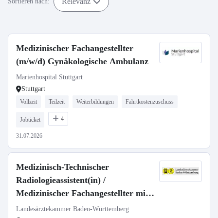
Relevanz
Sortieren nach:
Medizinischer Fachangestellter
(m/w/d) Gynäkologische Ambulanz
Marienhospital Stuttgart
Stuttgart
Vollzeit
Teilzeit
Weiterbildungen
Fahrtkostenzuschuss
4
Jobticket
31.07.2026
Medizinisch-Technischer
Radiologieassistent(in) /
Medizinischer Fachangestellter mit
Röntgenschein (m/w/d)
Landesärztekammer Baden-Württemberg