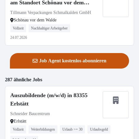
am Standort Schönau vor dem
Walde
Tillmann Verpackungen Schmalkalden GmbH
Schönau vor dem Walde
Vollzeit
Nachhaltiger Arbeitgeber
24.07.2026
Job Agent kostenlos abonnieren
287 ähnliche Jobs
Auszubildende (m/w/d) in 83355
Erlstätt
Schneider Baucentrum
Erlstätt
Vollzeit
Weiterbildungen
Urlaub >= 30
Urlaubsgeld