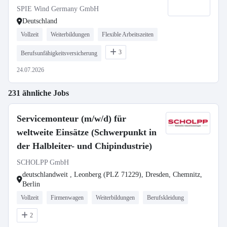
Techniker m/w/d
SPIE Wind Germany GmbH
Deutschland
Vollzeit
Weiterbildungen
Flexible Arbeitszeiten
3
Berufsunfähigkeitsversicherung
24.07.2026
231 ähnliche Jobs
Servicemonteur (m/w/d) für
weltweite Einsätze (Schwerpunkt in
der Halbleiter- und Chipindustrie)
SCHOLPP GmbH
deutschlandweit , Leonberg (PLZ 71229), Dresden, Chemnitz,
Berlin
Vollzeit
Firmenwagen
Weiterbildungen
Berufskleidung
2