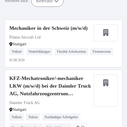
Relevanz
Sortieren nach:
Mechaniker in der Schweiz (m/w/d)
Pilatus Aircraft Ltd
Stuttgart
Vollzeit
Weiterbildungen
Flexible Arbeitszeiten
Firmenevents
02.08.2026
KFZ-Mechatroniker/-mechaniker
LKW (m/w/d) bei der Daimler Truck
AG, Nutzfahrzeugzentrum
Mercedes-Benz Stuttgart
Daimler Truck AG
Stuttgart
Vollzeit
Teilzeit
Nachhaltiger Arbeitgeber