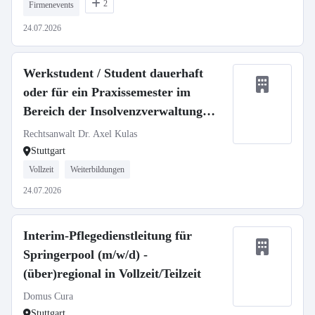
2
Firmenevents
24.07.2026
Werkstudent / Student dauerhaft
oder für ein Praxissemester im
Bereich der Insolvenzverwaltung
(m/w/d)
Rechtsanwalt Dr. Axel Kulas
Stuttgart
Vollzeit
Weiterbildungen
24.07.2026
Interim-Pflegedienstleitung für
Springerpool (m/w/d) -
(über)regional in Vollzeit/Teilzeit
Domus Cura
Stuttgart