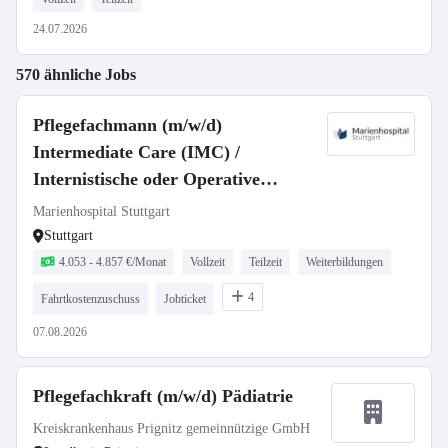
24.07.2026
570 ähnliche Jobs
Pflegefachmann (m/w/d)
Intermediate Care (IMC) /
Internistische oder Operative
Intensivstation - Voll- oder Teilzeit
Marienhospital Stuttgart
Stuttgart
4.053 - 4.857 €/Monat
Vollzeit
Teilzeit
Weiterbildungen
4
Fahrtkostenzuschuss
Jobticket
07.08.2026
Pflegefachkraft (m/w/d) Pädiatrie
Kreiskrankenhaus Prignitz gemeinnützige GmbH