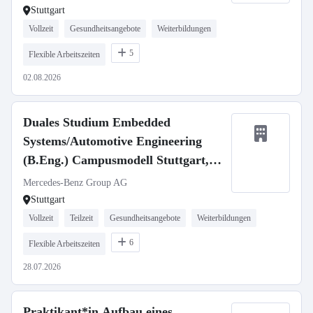
GmbH, Stuttgart Vaihingen,
Stuttgart
Studienbeginn 1. Oktober 2027
Vollzeit
Gesundheitsangebote
Weiterbildungen
(m/w/d)
5
Flexible Arbeitszeiten
02.08.2026
Duales Studium Embedded
Systems/Automotive Engineering
(B.Eng.) Campusmodell Stuttgart,
01.10.2027 (w/m/d)
Mercedes-Benz Group AG
Stuttgart
Vollzeit
Teilzeit
Gesundheitsangebote
Weiterbildungen
6
Flexible Arbeitszeiten
28.07.2026
Praktikant*in Aufbau eines