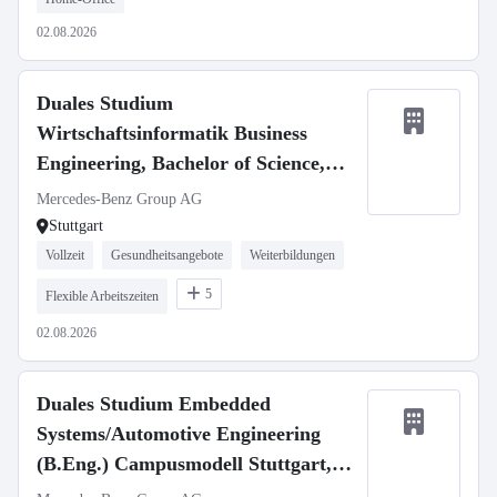
02.08.2026
Duales Studium
Wirtschaftsinformatik Business
Engineering, Bachelor of Science,
Mercedes-Benz Customer Solutions
Mercedes-Benz Group AG
GmbH, Stuttgart Vaihingen,
Stuttgart
Studienbeginn 1. Oktober 2027
Vollzeit
Gesundheitsangebote
Weiterbildungen
(m/w/d)
5
Flexible Arbeitszeiten
02.08.2026
Duales Studium Embedded
Systems/Automotive Engineering
(B.Eng.) Campusmodell Stuttgart,
01.10.2027 (w/m/d)