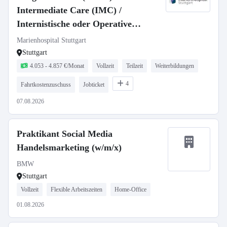
Intermediate Care (IMC) /
Internistische oder Operative
Intensivstation - Voll- oder Teilzeit
Marienhospital Stuttgart
Stuttgart
4.053 - 4.857 €/Monat
Vollzeit
Teilzeit
Weiterbildungen
4
Fahrtkostenzuschuss
Jobticket
07.08.2026
Praktikant Social Media
Handelsmarketing (w/m/x)
BMW
Stuttgart
Vollzeit
Flexible Arbeitszeiten
Home-Office
01.08.2026