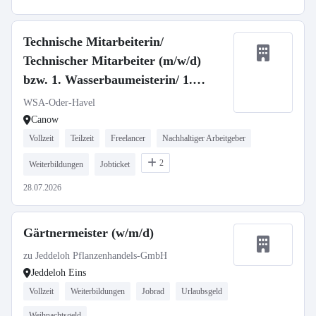
Technische Mitarbeiterin/
Technischer Mitarbeiter (m/w/d)
bzw. 1. Wasserbaumeisterin/ 1.
Wasserbaumeister (m/w/d)
WSA-Oder-Havel
Canow
Vollzeit
Teilzeit
Freelancer
Nachhaltiger Arbeitgeber
2
Weiterbildungen
Jobticket
28.07.2026
Gärtnermeister (w/m/d)
zu Jeddeloh Pflanzenhandels-GmbH
Jeddeloh Eins
Vollzeit
Weiterbildungen
Jobrad
Urlaubsgeld
Weihnachtsgeld