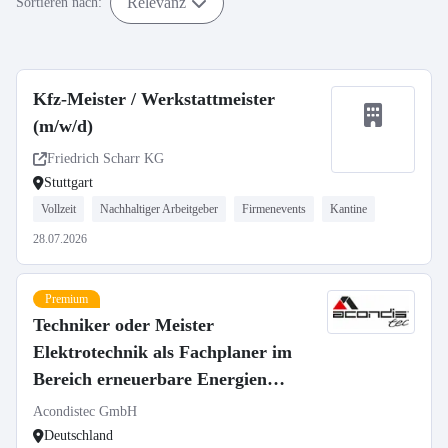
Relevanz
Sortieren nach:
Kfz-Meister / Werkstattmeister
(m/w/d)
Friedrich Scharr KG
Stuttgart
Vollzeit
Nachhaltiger Arbeitgeber
Firmenevents
Kantine
28.07.2026
Premium
Techniker oder Meister
Elektrotechnik als Fachplaner im
Bereich erneuerbare Energien
(m/w/d)
Acondistec GmbH
Deutschland