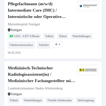
Pflegefachmann (m/w/d)
Intermediate Care (IMC) /
Internistische oder Operative
Intensivstation - Voll- oder Teilzeit
Marienhospital Stuttgart
Stuttgart
4.053 - 4.857 €/Monat
Vollzeit
Teilzeit
Weiterbildungen
4
Fahrtkostenzuschuss
Jobticket
06.08.2026
Medizinisch-Technischer
Radiologieassistent(in) /
Medizinischer Fachangestellter mit
Röntgenschein (m/w/d)
Landesärztekammer Baden-Württemberg
Stuttgart
Vollzeit
Weiterbildungen
Flexible Arbeitszeiten
Tarifvergütung