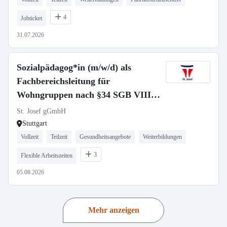
4
Jobticket
31.07.2026
Sozialpädagog*in (m/w/d) als
Fachbereichsleitung für
Wohngruppen nach §34 SGB VIII -
Vollzeit / Teilzeit
St. Josef gGmbH
Stuttgart
Vollzeit
Teilzeit
Gesundheitsangebote
Weiterbildungen
3
Flexible Arbeitszeiten
05.08.2026
Mehr anzeigen