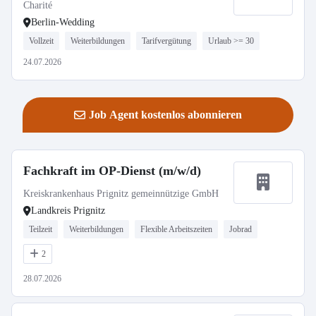
Care
Charité
Berlin-Wedding
Vollzeit
Weiterbildungen
Tarifvergütung
Urlaub >= 30
24.07.2026
Job Agent kostenlos abonnieren
Fachkraft im OP-Dienst (m/w/d)
Kreiskrankenhaus Prignitz gemeinnützige GmbH
Landkreis Prignitz
Teilzeit
Weiterbildungen
Flexible Arbeitszeiten
Jobrad
2
28.07.2026