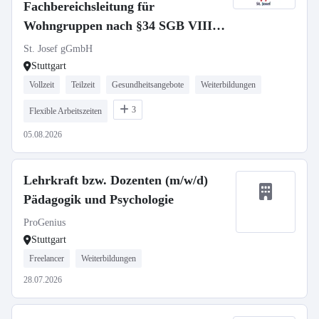
Fachbereichsleitung für
Wohngruppen nach §34 SGB VIII -
Vollzeit / Teilzeit
St. Josef gGmbH
Stuttgart
Vollzeit
Teilzeit
Gesundheitsangebote
Weiterbildungen
3
Flexible Arbeitszeiten
05.08.2026
Lehrkraft bzw. Dozenten (m/w/d)
Pädagogik und Psychologie
ProGenius
Stuttgart
Freelancer
Weiterbildungen
28.07.2026