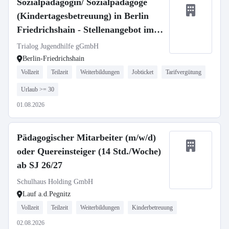
Sozialpädagogin/ Sozialpädagoge
(Kindertagesbetreuung) in Berlin
Friedrichshain - Stellenangebot im
Stellenmarkt Bildung
Trialog Jugendhilfe gGmbH
Berlin-Friedrichshain
Vollzeit
Teilzeit
Weiterbildungen
Jobticket
Tarifvergütung
Urlaub >= 30
01.08.2026
Pädagogischer Mitarbeiter (m/w/d)
oder Quereinsteiger (14 Std./Woche)
ab SJ 26/27
Schulhaus Holding GmbH
Lauf a.d.Pegnitz
Vollzeit
Teilzeit
Weiterbildungen
Kinderbetreuung
02.08.2026