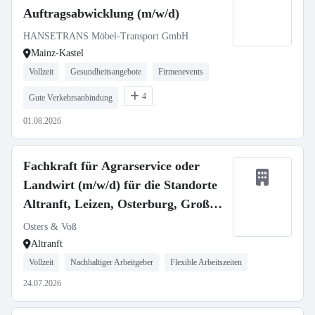
Auftragsabwicklung (m/w/d)
HANSETRANS Möbel-Transport GmbH
Mainz-Kastel
Vollzeit
Gesundheitsangebote
Firmenevents
4
Gute Verkehrsanbindung
01.08.2026
Fachkraft für Agrarservice oder
Landwirt (m/w/d) für die Standorte
Altranft, Leizen, Osterburg, Groß
Gottschow
Osters & Voß
Altranft
Vollzeit
Nachhaltiger Arbeitgeber
Flexible Arbeitszeiten
24.07.2026