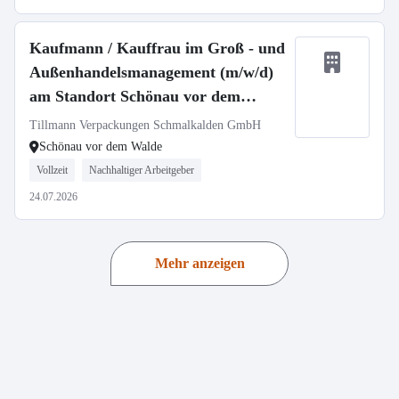
Kaufmann / Kauffrau im Groß - und
Außenhandelsmanagement (m/w/d)
am Standort Schönau vor dem
Walde
Tillmann Verpackungen Schmalkalden GmbH
Schönau vor dem Walde
Vollzeit
Nachhaltiger Arbeitgeber
24.07.2026
Mehr anzeigen