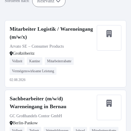
Relevanz
Sortieren nach:
Mitarbeiter Logistik / Wareneingang
(m/w/x)
Arvato SE – Consumer Products
Großzöberitz
Vollzeit
Kantine
Mitarbeiterrabatte
Vermögenswirksame Leistung
02.08.2026
Sachbearbeiter (m/w/d)
Wareneingang in Bernau
GC Großhandels Contor GmbH
Berlin-Pankow
Vollzeit
Teilzeit
Weiterbildungen
Jobrad
Mitarbeiterrabatte